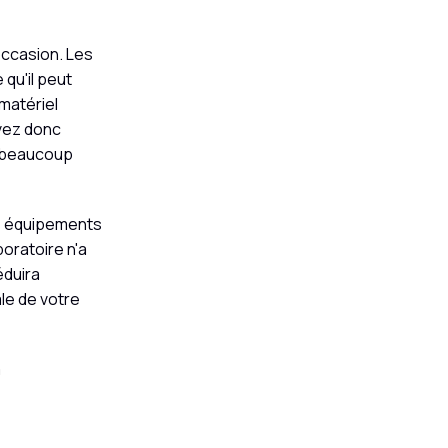
occasion. Les
qu'il peut
matériel
uvez donc
re beaucoup
es équipements
boratoire n'a
éduira
le de votre
m