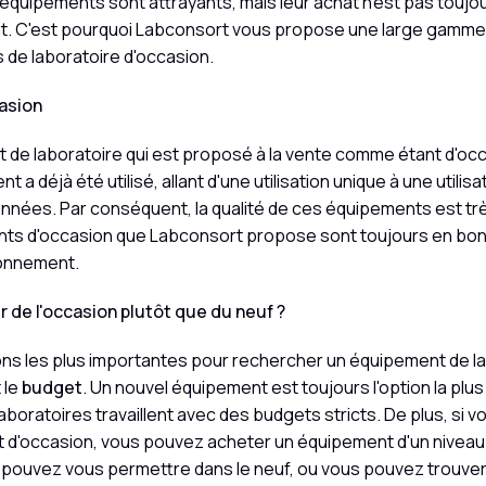
quipements sont attrayants, mais leur achat n'est pas toujou
t. C'est pourquoi Labconsort vous propose une large gamme
 de laboratoire d'occasion.
asion
de laboratoire qui est proposé à la vente comme étant d'occa
t a déjà été utilisé, allant d'une utilisation unique à une utilisa
années. Par conséquent, la qualité de ces équipements est trè
ts d'occasion que Labconsort propose sont toujours en bon 
ionnement.
 de l'occasion plutôt que du neuf ?
ons les plus importantes pour rechercher un équipement de l
 le
budget
. Un nouvel équipement est toujours l'option la plu
boratoires travaillent avec des budgets stricts. De plus, si v
 d'occasion, vous pouvez acheter un équipement d'un niveau
 pouvez vous permettre dans le neuf, ou vous pouvez trouver