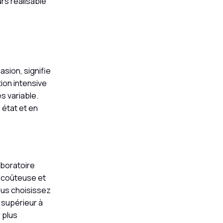
rs réalisable
sion, signifie
tion intensive
s variable.
état et en
aboratoire
s coûteuse et
ous choisissez
 supérieur à
 plus