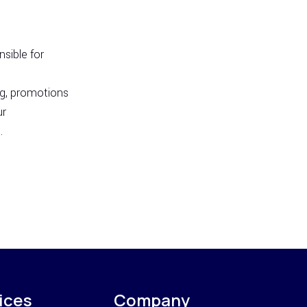
sible for
ng, promotions
ur
.
ices
Company