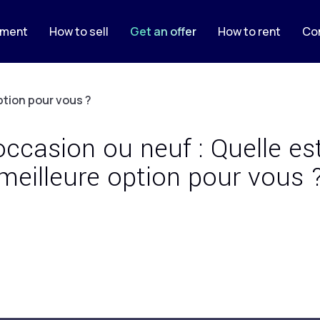
pment
How to sell
Get an offer
How to rent
Co
ption pour vous ?
occasion ou neuf : Quelle est
meilleure option pour vous 